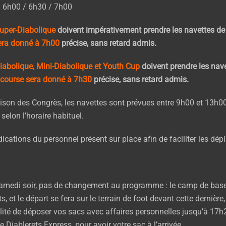
: 6h00 / 6h30 / 7h00
uper-Diabolique
doivent impérativement prendre les navettes d
sera donné à 7h00
précise, sans retard admis.
iabolique, Mini-Diabolique et Youth Cup
doivent prendre les nav
a course sera donné à 7h30
précise, sans retard admis.
aison des Congrès, les navettes sont prévues entre 9h00 et 13h
 selon l’horaire habituel.
dications du personnel présent sur place afin de faciliter les dé
 samedi soir, pas de changement au programme : le camp de base
, et le départ se fera sur le terrain de foot devant cette dernière
lité de déposer vos sacs avec affaires personnelles jusqu’à 17h2
e Diablerets Express, pour avoir votre sac à l’arrivée.